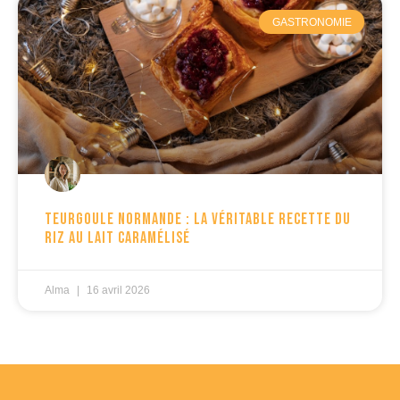
GASTRONOMIE
Teurgoule normande : la véritable recette du
riz au lait caramélisé
Alma
16 avril 2026