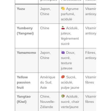
Yuzu
Japon,
Agrume
Vitamine C,
Z
Chine
parfumé,
antioxydants
s
acidulé
d
Yumberry
Chine
Acidulé,
Vitamine C,
J
(Yangmei)
juteux,
antioxydants
s
légèrement
sucré
Yamamomo
Japon,
Doux,
Fibres,
C
Chine
sucré,
antioxydants
c
texture
juteuse
Yellow
Amérique
Sucré,
Vitamine A,
J
passion
du Sud,
acidulé,
fibres
d
fruit
Asie
pulpe jaune
c
Yangtao
Chine,
Acidulé,
Vitamine C,
C
(Kiwi)
Nouvelle-
sucré, chair
fibres
s
Zélande
verte/jaune
s