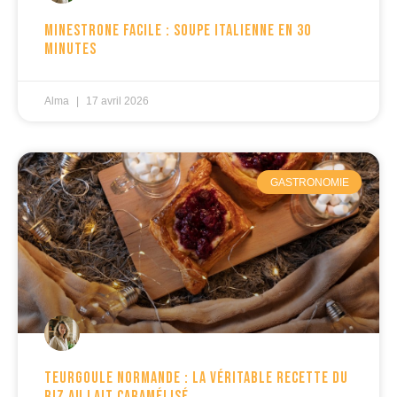
Minestrone facile : soupe italienne en 30
minutes
Alma
17 avril 2026
GASTRONOMIE
Teurgoule normande : la véritable recette du
riz au lait caramélisé