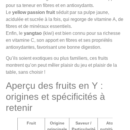
pour sa teneur en fibres et en antioxydants.
Le
yellow passion fruit
séduit par sa pulpe jaune,
acidulée et sucrée à la fois, qui regorge de vitamine A, de
fibres et de minéraux essentiels.
Enfin, le
yangtao
(kiwi) est bien connu pour sa richesse
en vitamine C, son apport en fibres et ses propriétés
antioxydantes, favorisant une bonne digestion.
Qu’ils soient exotiques ou plus familiers, ces fruits
montrent qu’on peut mêler plaisir du jeu et plaisir de la
table, sans choisir !
Aperçu des fruits en Y :
origines et spécificités à
retenir
Fruit
Origine
Saveur /
Atout
U
principale
Particularité
nutritionnel